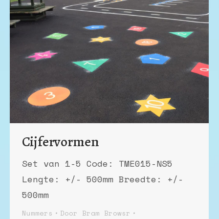
Cijfervormen
Set van 1-5 Code: TME015-NS5
Lengte: +/- 500mm Breedte: +/-
500mm
Nummers
Door
Bram Browsr