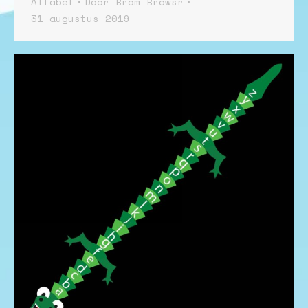
Alfabet
Door
Bram Browsr
31 augustus 2019