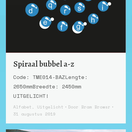
Spiraal bubbel a-z
Code: TME014-BAZLengte:
2650mmBreedte: 2450mm
UITGELICHT!
Alfabet
,
Uitgelicht
Door
Bram Browsr
31 augustus 2019