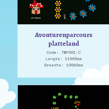
Avonturenparcours
platteland
Code: TMF001-C
Lengte: 11665mm
Breedte: 10060mm