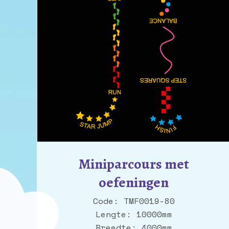
Miniparcours met
oefeningen
Code: TMF0019-80
Lengte: 10000mm
Breedte: 4000mm