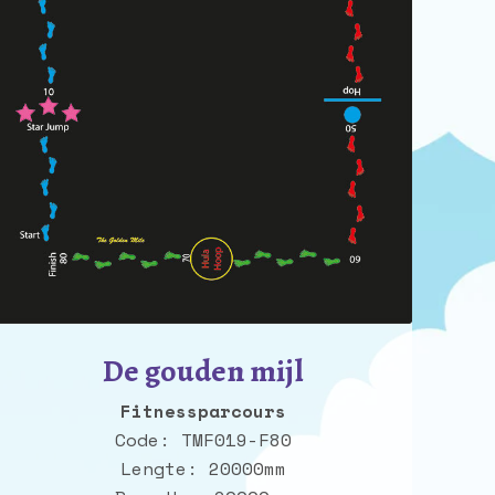
De gouden mijl
Fitnessparcours
Code: TMF019-F80
Lengte: 20000mm