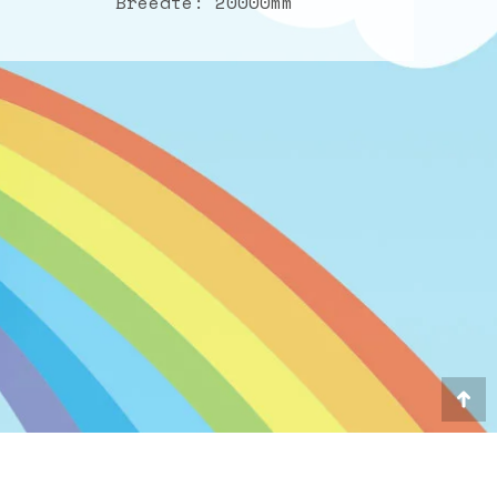
Breedte: 20000mm
Go
to
To