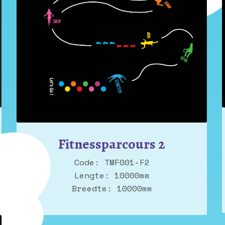
Fitnessparcours 2
Code: TMF001-F2
Lengte: 10000mm
Breedte: 10000mm