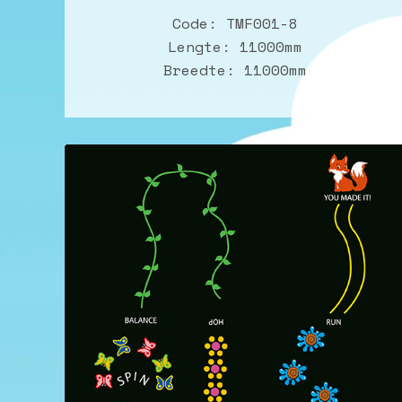
Code: TMF001-8
Lengte: 11000mm
Breedte: 11000mm