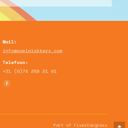
Mail:
info@spelplakkers.com
Telefoon:
+31 (0)74 259 21 91
Vind ons op:
Facebook
page
opens
in
new
window
Part of Fivestargrass