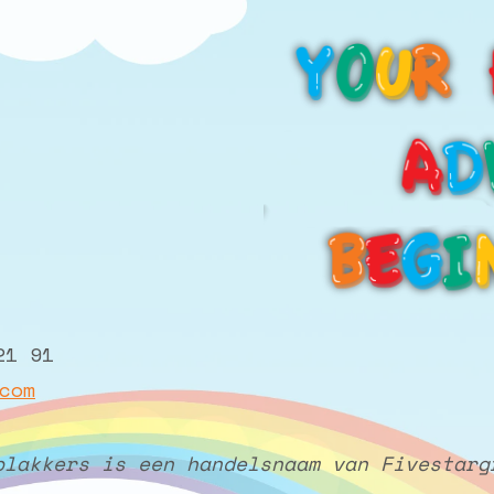
21 91
com
plakkers is een handelsnaam van Fivestarg