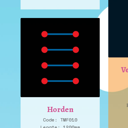
V
Horden
Code: TMF010
Lengte: 1200mm