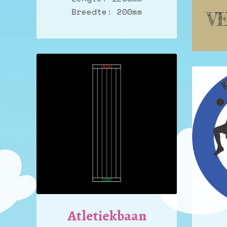
Breedte: 200mm
V
Atletiekbaan