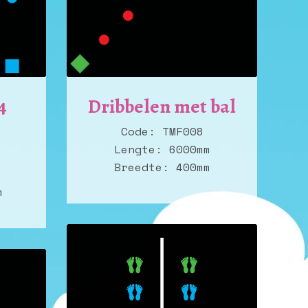
4
Dribbelen met bal
Code: TMF008
Lengte: 6000mm
Breedte: 400mm
m