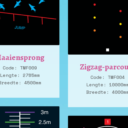
aaiensprong
Zigzag-parco
Code: TMF009
Lengte: 2785mm
Code: TMF004
Breedte: 4500mm
Lengte: 10000m
Breedte: 4000m