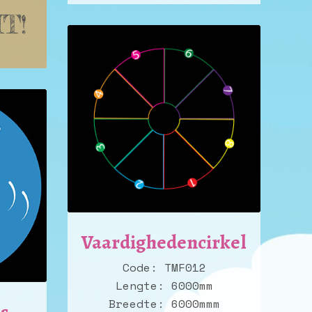
T!
Vaardighedencirkel
Code: TMF012
Lengte: 6000mm
Breedte: 6000mmm