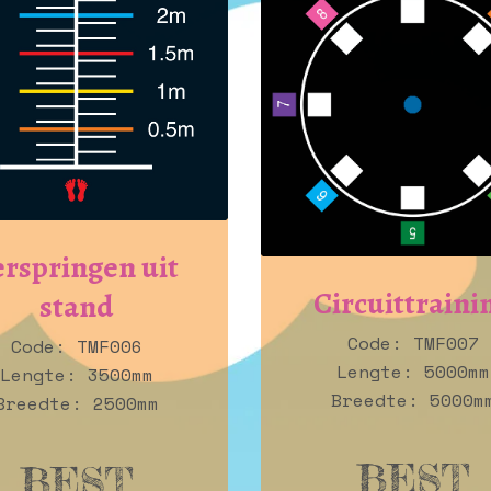
erspringen uit
Circuittraini
stand
Code: TMF007
Code: TMF006
Lengte: 5000mm
Lengte: 3500mm
Breedte: 5000m
Breedte: 2500mm
BEST
BEST