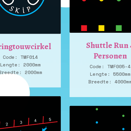
Shuttle Run 
ringtouwcirkel
Personen
Code: TMF014
Lengte: 2000mm
Code: TMF005-4
Breedte: 2000mm
Lengte: 5500mm
Breedte: 4000m