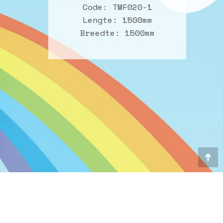
Code: TMF020-1
Lengte: 1500mm
Breedte
: 1500mm
Go
to
To