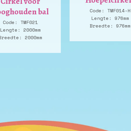
Hoepelcirkel
Cirkel voor
ooghouden bal
Code: TMF014-H
Lengte: 976mm
Code: TMF021
Breedte
: 976mm
Lengte: 2000mm
Breedte
: 2000mm