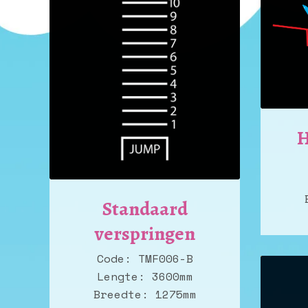
H
Standaard
verspringen
Code: TMF006-B
Lengte: 3600mm
Breedte: 1275mm