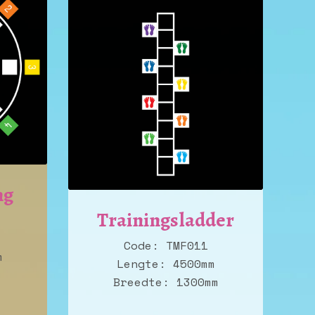
ng
Trainingsladder
Code: TMF011
m
Lengte: 4500mm
Breedte: 1300mm