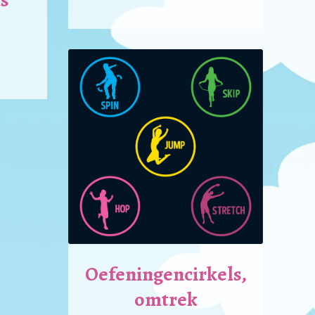
s
Oefeningencirkels,
omtrek