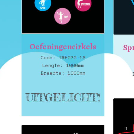
Oefeningencirkels
Sp
Code: TMF020-1S
Lengte: 1000mm
Breedte: 1000mm
UITGELICHT!