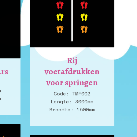
Rij
urs
voetafdrukken
voor springen
m
Code: TMF002
m
Lengte: 3000mm
Breedte: 1500mm