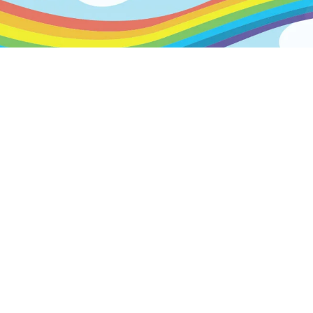
Producten
Alle producten
Uitgelichte producten
Best verkochte producten
Markeringen op maat