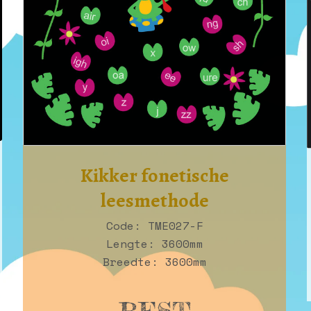
Kikker fonetische
leesmethode
Code: TME027-F
Lengte: 3600mm
Breedte: 3600mm