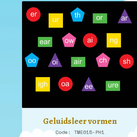
Geluidsleer vormen
Code: TME015-PH1