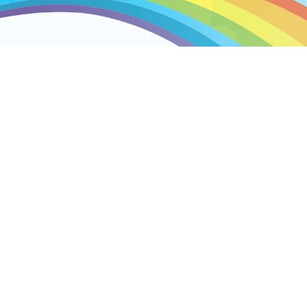
Contactinformatie
Spelplakkers
Parelstraat 6
7554 TM Hengelo