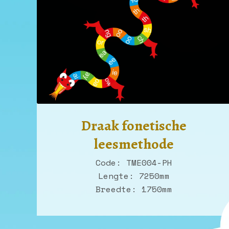
Draak fonetische
leesmethode
Code: TME004-PH
Lengte: 7250mm
Breedte: 1750mm