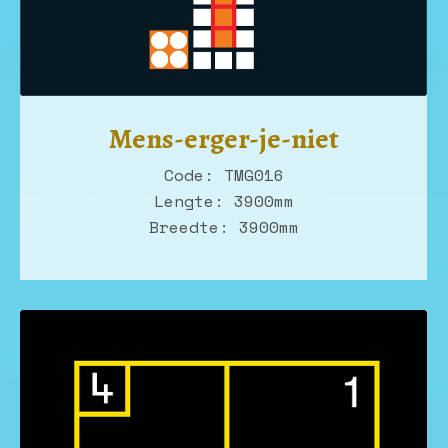
Mens-erger-je-niet
Code: TMG016
Lengte: 3900mm
Breedte: 3900mm