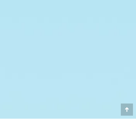
Go
to
To