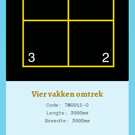
Vier vakken omtrek
Code: TMG012-O
Lengte: 3000mm
Breedte: 3000mm