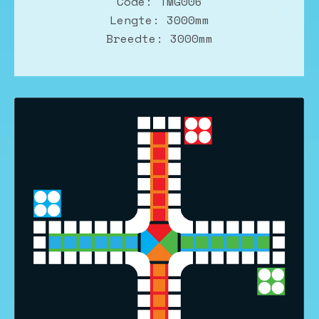
Code: TMG006
Lengte: 3000mm
Breedte: 3000mm