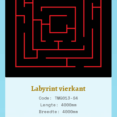
Labyrint vierkant
Code: TMG013-S4
Lengte: 4000mm
Breedte: 4000mm