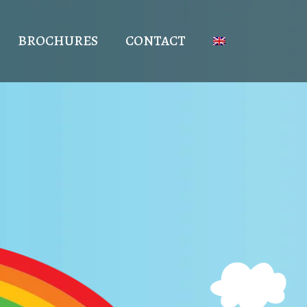
BROCHURES
CONTACT