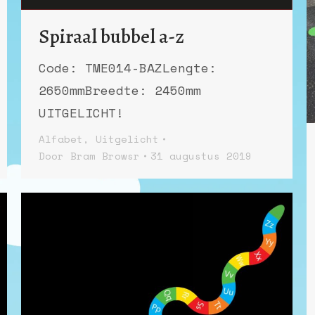
Spiraal bubbel a-z
Code: TME014-BAZLengte:
2650mmBreedte: 2450mm
UITGELICHT!
Alfabet
,
Uitgelicht
Door
Bram Browsr
31 augustus 2019