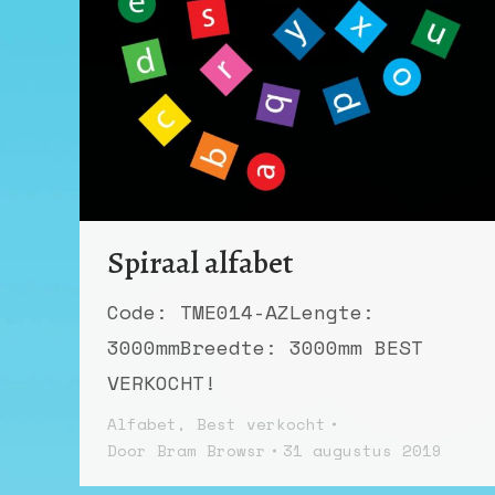
Spiraal alfabet
Code: TME014-AZLengte:
3000mmBreedte: 3000mm BEST
VERKOCHT!
Alfabet
,
Best verkocht
Door
Bram Browsr
31 augustus 2019