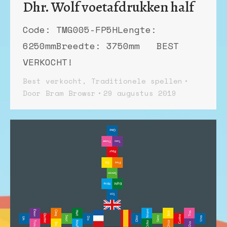
Dhr. Wolf voetafdrukken half
Code: TMG005-FP5HLengte:
6250mmBreedte: 3750mm BEST
VERKOCHT!
Best verkocht
,
Traditionele spellen
Door
Bram Browsr
29 augustus 2019