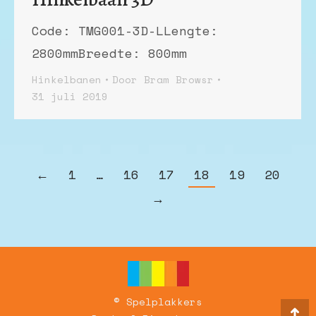
Code: TMG001-3D-LLengte:
2800mmBreedte: 800mm
Hinkelbanen
Door
Bram Browsr
31 juli 2019
←
1
…
16
17
18
19
20
→
© Spelplakkers