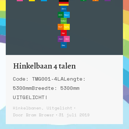
Hinkelbaan 4 talen
Code: TMG001-4LALengte:
5300mmBreedte: 5300mm
UITGELICHT!
Hinkelbanen
,
Uitgelicht
Door
Bram Browsr
31 juli 2019