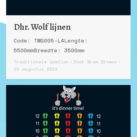
Dhr. Wolf lijnen
Code: TMG005-L4Lengte:
5500mmBreedte: 3500mm
Traditionele spellen
Door
Bram Browsr
29 augustus 2019