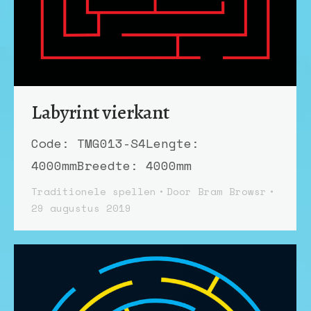
Labyrint vierkant
Code: TMG013-S4Lengte:
4000mmBreedte: 4000mm
Traditionele spellen
Door
Bram Browsr
29 augustus 2019