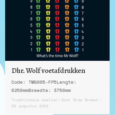
Dhr. Wolf voetafdrukken
Code: TMG005-FP5Lengte:
6250mmBreedte: 3750mm
Traditionele spellen
Door
Bram Browsr
29 augustus 2019