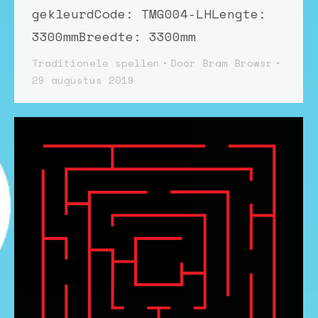
gekleurdCode: TMG004-LHLengte:
3300mmBreedte: 3300mm
Traditionele spellen
Door
Bram Browsr
29 augustus 2019