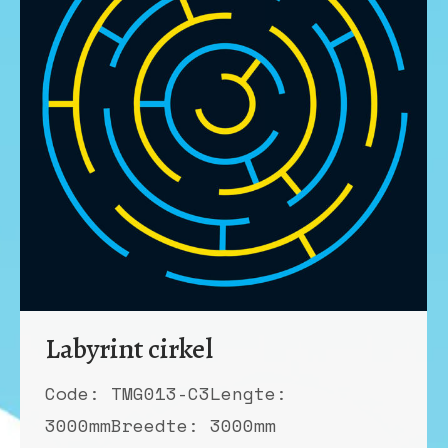
Labyrint cirkel
Code: TMG013-C3Lengte:
3000mmBreedte: 3000mm