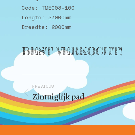
Code: TME003-100
Lengte: 23000mm
Breedte: 2000mm
BEST VERKOCHT!
Album
PREVIOUS
navigation
Zintuiglijk pad
Previous
album: