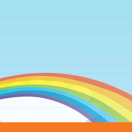
Next
album: