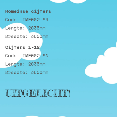
Romeinse cijfers
Code: TME002-SR
Lengte: 2835mm
Breedte: 3600mm
Cijfers 1-12
Code: TME002-SN
Lengte: 2835mm
Breedte: 3600mm
UITGELICHT!