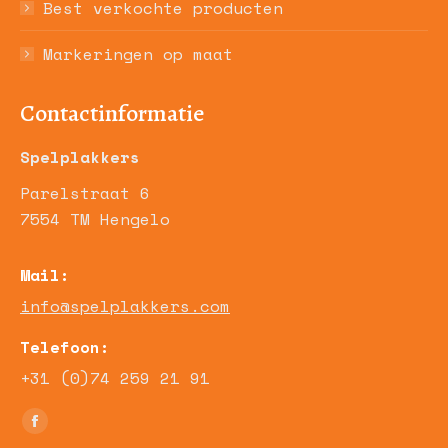
Best verkochte producten
Markeringen op maat
Contactinformatie
Spelplakkers
Parelstraat 6
7554 TM Hengelo
Mail:
info@spelplakkers.com
Telefoon:
+31 (0)74 259 21 91
Vind ons op:
Facebook