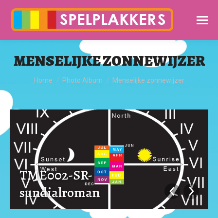
MENSELIJKE ZONNEWIJZER
Je bent hier:
Home
Photo Album
Menselijke zonnewijzer
TME002-SR-
sundialroman