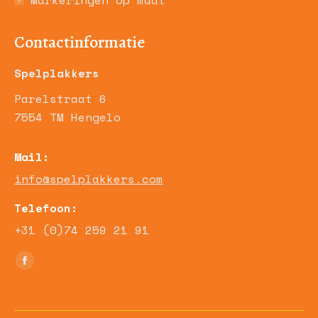
Markeringen op maat
Contactinformatie
Spelplakkers
Parelstraat 6
7554 TM Hengelo
Mail:
info@spelplakkers.com
Telefoon:
+31 (0)74 259 21 91
Vind ons op:
Facebook
page
opens