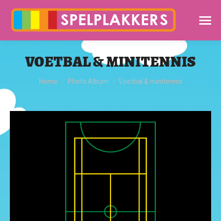
VOETBAL & MINITENNIS
Je bent hier:
Home
Photo Album
Voetbal & minitennis