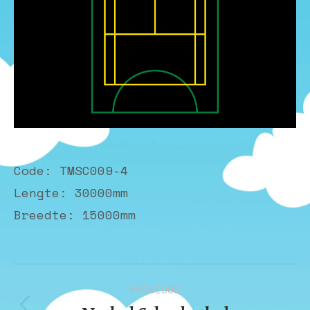
Code: TMSC009-4
Lengte: 30000mm
Breedte: 15000mm
Album
PREVIOUS