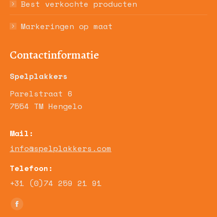
Best verkochte producten
Markeringen op maat
Contactinformatie
Spelplakkers
Parelstraat 6
7554 TM Hengelo
Mail:
info@spelplakkers.com
Telefoon:
+31 (0)74 259 21 91
Vind ons op:
Facebook