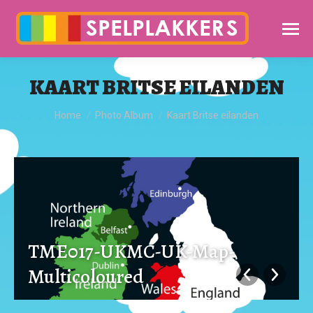
KAART BRITSE EILANDEN
Je bent hier:
Home
Photo Album
Kaart Britse eilanden
TME017-UKMC-UK-Map-
Multicoloured