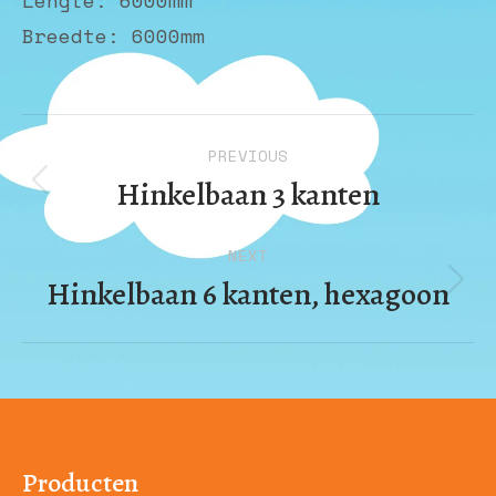
Lengte: 6000mm
Breedte: 6000mm
Album
PREVIOUS
navigation
Hinkelbaan 3 kanten
Previous
album:
NEXT
Hinkelbaan 6 kanten, hexagoon
Next
album:
Producten