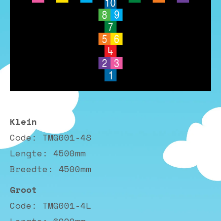
Klein
Code: TMG001-4S
Lengte: 4500mm
Breedte: 4500mm
Groot
Code: TMG001-4L