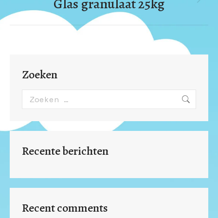
Glas granulaat 25kg
Next
album:
Zoeken
Search:
Recente berichten
Recent comments