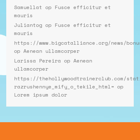
Samuellat
op
Fusce efficitur et
mauris
Juliantog
op
Fusce efficitur et
mauris
https://www.bigcatalliance.org/news/bonu
op
Aenean ullamcorper
Larissa Pereira
op
Aenean
ullamcorper
https://thehollywoodtrainerclub.com/stat
razrushennye_mify_o_tekile_html=
op
Lorem ipsum dolor